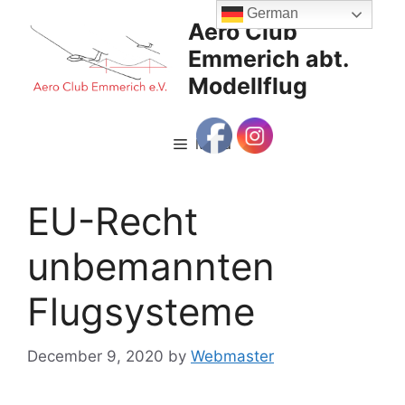
Skip
German
Aero Club
to
Emmerich abt.
content
Modellflug
Menu
EU-Recht
unbemannten
Flugsysteme
December 9, 2020
by
Webmaster